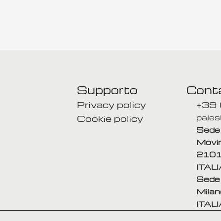
saperne di più ?
Vuoi saperne di 
Supporto
Conta
Privacy policy
+39
Cookie policy
pales
Sede 
Movim
21010
ITALI
Sede 
Milan
ITALI