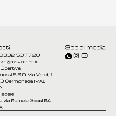
più?
tti
Social media
 0332 537720
tra@movimenti.it
Opertiva
enti S.S.D. Via Verdi, 1 
 Germignaga (VA), 
A
legale 
o via Romolo Gessi 54
A