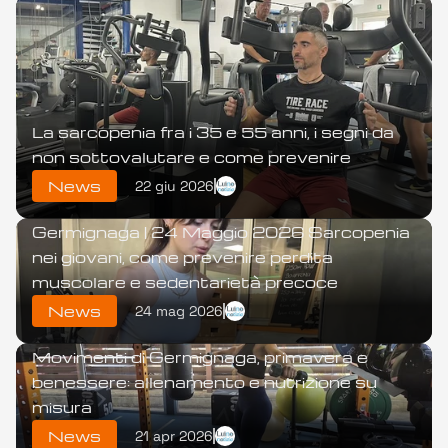
Contact us
I NOSTRI ULTIMI 
Select Language
POST
Select Language
Italian
6 a.m - 9 p.m (Mon - Sun)
La sarcopenia fra i 35 e 55 anni, i segni da 
contact@strongx.com
non sottovalutare e come prevenire
+259 (0) 256 215
News
22 giu 2026
News
Germignaga | 24 Maggio 2026 Sarcopenia 
nei giovani, come prevenire perdita 
muscolare e sedentarietà precoce
News
24 mag 2026
Germignaga | 21 Aprile 2026 Palestra 
Movimenti di Germignaga, primavera e 
benessere: allenamento e nutrizione su 
misura
News
21 apr 2026